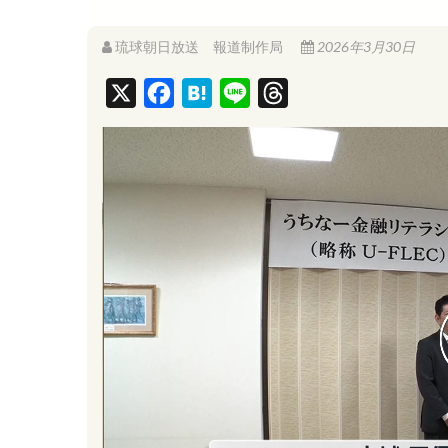
琉球朝日放送 報道制作局
2026年3月30日
X
F
H
L
T
a
a
i
h
c
t
n
r
e
e
e
e
b
n
a
o
a
d
o
s
k