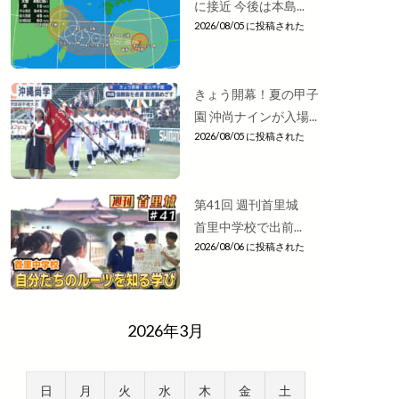
に接近 今後は本島...
2026/08/05 に投稿された
きょう開幕！夏の甲子
園 沖尚ナインが入場...
2026/08/05 に投稿された
第41回 週刊首里城
首里中学校で出前...
2026/08/06 に投稿された
2026年3月
日
月
火
水
木
金
土