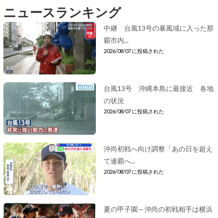
ニュースランキング
中継 台風13号の暴風域に入った那
覇市内...
2026/08/07 に投稿された
台風13号 沖縄本島に最接近 各地
の状況
2026/08/07 に投稿された
沖尚初戦へ向け調整「あの日を超え
て連覇へ...
2026/08/07 に投稿された
夏の甲子園～沖尚の初戦相手は横浜