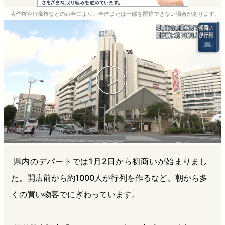
e
e
e
e
著作権や肖像権などの都合により、全体または一部を配信できない場合があります。
b
n
a
o
a
d
o
s
k
県内のデパートでは1月2日から初商いが始まりまし
た。開店前から約1000人が行列を作るなど、朝から多
くの買い物客でにぎわっています。