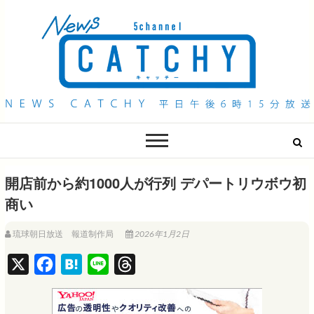
QAB NEWS Headline
キャッチー 月曜〜金曜 午後6時15分放送
開店前から約1000人が行列 デパートリウボウ初
商い
琉球朝日放送 報道制作局
2026年1月2日
X
F
H
L
T
a
a
i
h
c
t
n
r