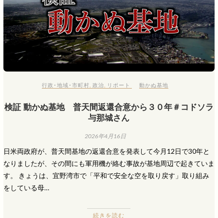
行政･地域･市町村
,
政治
,
リポート
動かぬ基地
検証 動かぬ基地 普天間返還合意から３０年＃コドソラ
与那城さん
2026年4月16日
日米両政府が、普天間基地の返還合意を発表して今月12日で30年と
なりましたが、その間にも軍用機が絡む事故が基地周辺で起きていま
す。 きょうは、宜野湾市で「平和で安全な空を取り戻す」取り組み
をしている母…
続きを読む