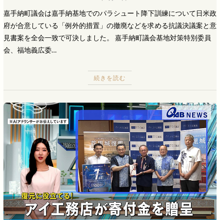
嘉手納町議会は嘉手納基地でのパラシュート降下訓練について日米政
府が合意している「例外的措置」の撤廃などを求める抗議決議案と意
見書案を全会一致で可決しました。 嘉手納町議会基地対策特別委員
会、福地義広委…
続きを読む