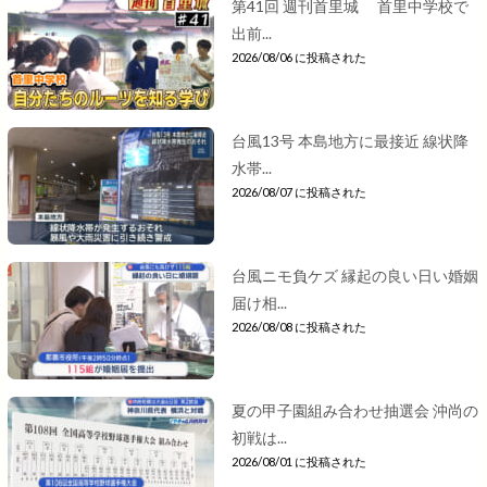
第41回 週刊首里城 首里中学校で
出前...
2026/08/06 に投稿された
台風13号 本島地方に最接近 線状降
水帯...
2026/08/07 に投稿された
台風ニモ負ケズ 縁起の良い日い婚姻
届け相...
2026/08/08 に投稿された
夏の甲子園組み合わせ抽選会 沖尚の
初戦は...
2026/08/01 に投稿された