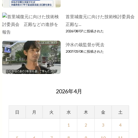
首里城復元に向けた技術検討委員会
正殿な...
2026/08/07 に投稿された
沖水の栽監督が死去
2007/05/08 に投稿された
2026年4月
日
月
火
水
木
金
土
1
2
3
4
5
6
7
8
9
10
11