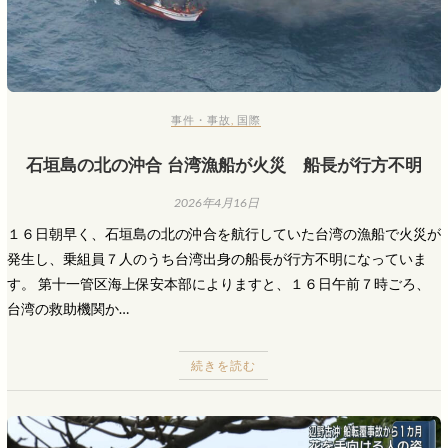
事件・事故
,
国際
石垣島の北の沖合 台湾漁船が火災 船長が行方不明
2026年4月16日
１６日朝早く、石垣島の北の沖合を航行していた台湾の漁船で火災が
発生し、乗組員７人のうち台湾出身の船長が行方不明になっていま
す。 第十一管区海上保安本部によりますと、１６日午前７時ごろ、
台湾の救助機関か…
続きを読む