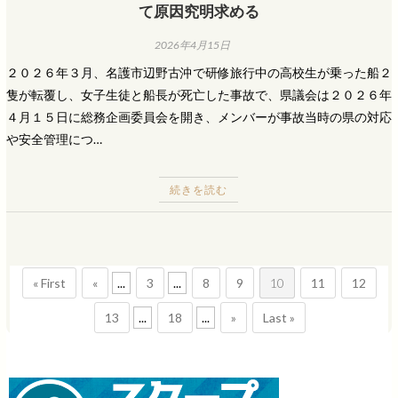
て原因究明求める
2026年4月15日
２０２６年３月、名護市辺野古沖で研修旅行中の高校生が乗った船２
隻が転覆し、女子生徒と船長が死亡した事故で、県議会は２０２６年
４月１５日に総務企画委員会を開き、メンバーが事故当時の県の対応
や安全管理につ…
続きを読む
« First
«
...
3
...
8
9
10
11
12
13
...
18
...
»
Last »