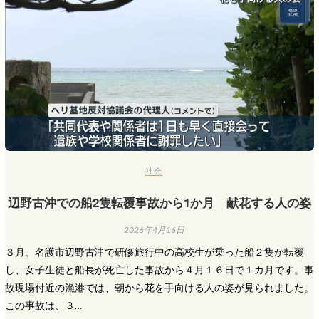
社会
辺野古沖での船2隻転覆事故から1か月 献花する人の姿
2026年4月16日
３月、名護市辺野古沖で研修旅行中の高校生が乗った船２隻が転覆
し、女子生徒と船長が死亡した事故から４月１６日で１カ月です。事
故現場付近の漁港では、朝から花を手向ける人の姿が見られました。
この事故は、３…