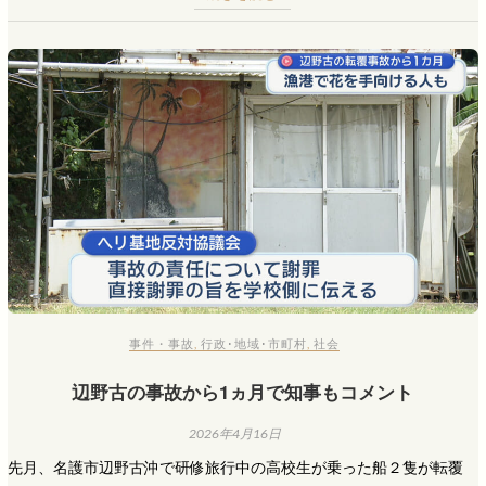
事件・事故
,
行政･地域･市町村
,
社会
辺野古の事故から1ヵ月で知事もコメント
2026年4月16日
先月、名護市辺野古沖で研修旅行中の高校生が乗った船２隻が転覆