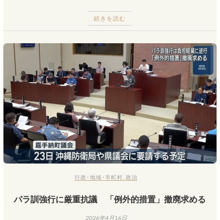
続きを読む
行政･地域･市町村
,
政治
パラ訓強行に厳重抗議 「例外的措置」撤廃求める
2026年4月16日