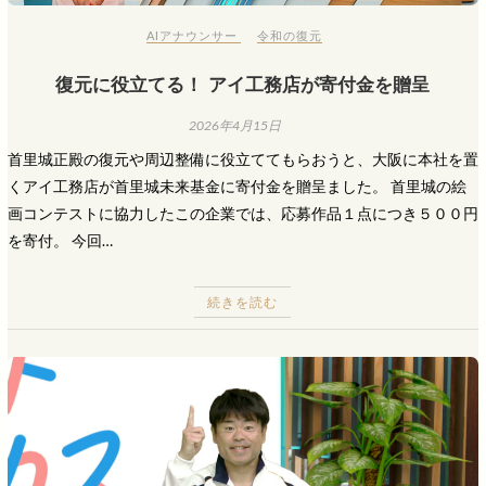
AIアナウンサー
令和の復元
復元に役立てる！ アイ工務店が寄付金を贈呈
2026年4月15日
首里城正殿の復元や周辺整備に役立ててもらおうと、大阪に本社を置
くアイ工務店が首里城未来基金に寄付金を贈呈ました。 首里城の絵
画コンテストに協力したこの企業では、応募作品１点につき５００円
を寄付。 今回…
続きを読む