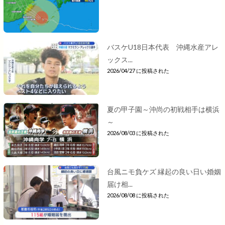
バスケU18日本代表 沖縄水産アレ
ックス...
2026/04/27 に投稿された
夏の甲子園～沖尚の初戦相手は横浜
～
2026/08/03 に投稿された
台風ニモ負ケズ 縁起の良い日い婚姻
届け相...
2026/08/08 に投稿された