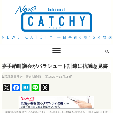
QAB NEWS Headline
キャッチー 月曜〜金曜 午後6時15分放送
嘉手納町議会がパラシュート訓練に抗議意見書
琉球朝日放送 報道制作局
2025年11月18日
X
F
H
L
T
a
a
i
h
c
t
n
r
e
e
e
e
著作権や肖像権などの都合により、全体または一部を配信できない場合があります。