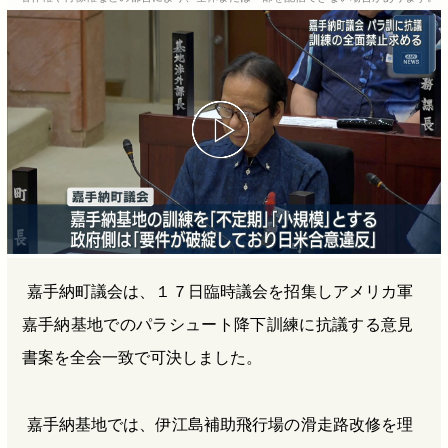
b
n
a
o
a
d
o
s
k
嘉手納町議会は、１７日臨時議会を招集しアメリカ軍
嘉手納基地でのパラシュート降下訓練に抗議する意見
書案を全会一致で可決しました。
嘉手納基地では、伊江島補助飛行場の滑走路改修を理