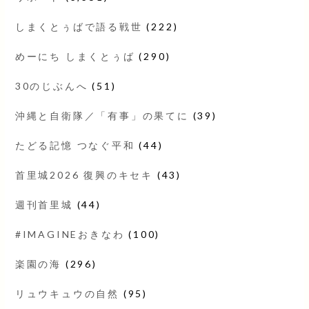
しまくとぅばで語る戦世
(222)
めーにち しまくとぅば
(290)
30のじぶんへ
(51)
沖縄と自衛隊／「有事」の果てに
(39)
たどる記憶 つなぐ平和
(44)
首里城2026 復興のキセキ
(43)
週刊首里城
(44)
#IMAGINEおきなわ
(100)
楽園の海
(296)
リュウキュウの自然
(95)