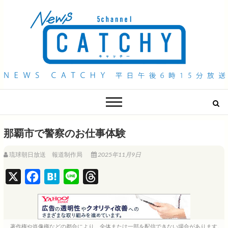
QAB NEWS Headline
キャッチー 月曜〜金曜 午後6時15分放送
那覇市で警察のお仕事体験
琉球朝日放送 報道制作局
2025年11月9日
X
F
H
L
T
a
a
i
h
c
t
n
r
e
e
e
e
著作権や肖像権などの都合により、全体または一部を配信できない場合があります。