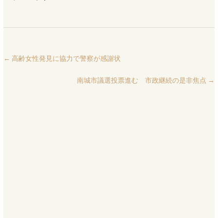
←
高齢女性発見に協力で警察が感謝状
南城市議選投票進む 市政継続の是非焦点
→