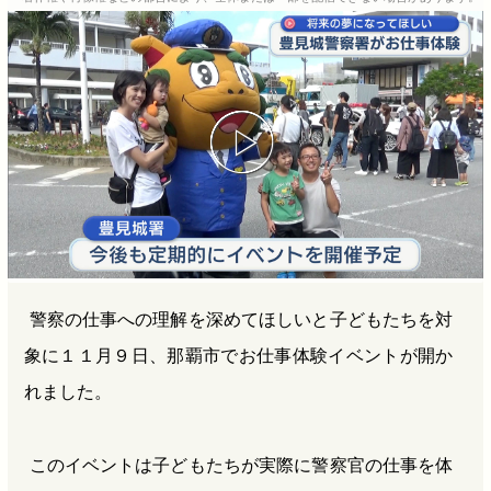
b
n
a
o
a
d
o
s
k
警察の仕事への理解を深めてほしいと子どもたちを対
象に１１月９日、那覇市でお仕事体験イベントが開か
れました。
このイベントは子どもたちが実際に警察官の仕事を体