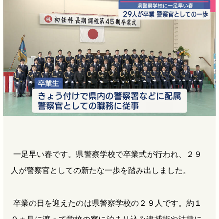
b
n
a
o
a
d
o
s
k
一足早い春です。県警察学校で卒業式が行われ、２９
人が警察官としての新たな一歩を踏み出しました。
卒業の日を迎えたのは県警察学校の２９人です。約１