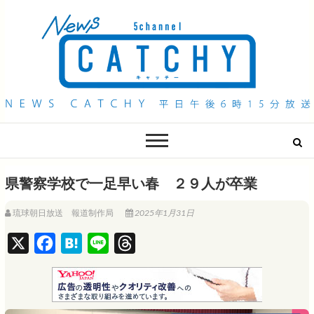
QAB NEWS Headline
キャッチー 月曜〜金曜 午後6時15分放送
県警察学校で一足早い春 ２９人が卒業
琉球朝日放送 報道制作局
2025年1月31日
X
F
H
L
T
a
a
i
h
c
t
n
r
e
e
e
e