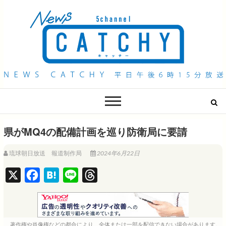
QAB NEWS Headline
キャッチー 月曜〜金曜 午後6時15分放送
県がMQ4の配備計画を巡り防衛局に要請
琉球朝日放送 報道制作局
2024年6月22日
X
F
H
L
T
a
a
i
h
c
t
n
r
e
e
e
e
著作権や肖像権などの都合により、全体または一部を配信できない場合があります。