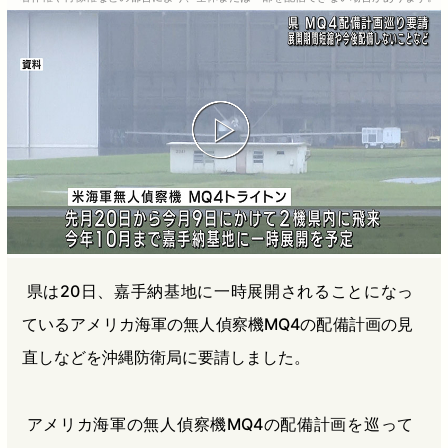
b
n
a
o
a
d
o
s
k
県は20日、嘉手納基地に一時展開されることになっ
ているアメリカ海軍の無人偵察機MQ4の配備計画の見
直しなどを沖縄防衛局に要請しました。
アメリカ海軍の無人偵察機MQ4の配備計画を巡って