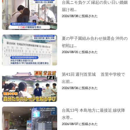
台風ニモ負ケズ 縁起の良い日い婚姻
届け相...
2026/08/08 に投稿された
夏の甲子園組み合わせ抽選会 沖尚の
初戦は...
2026/08/01 に投稿された
第41回 週刊首里城 首里中学校で
出前...
2026/08/06 に投稿された
台風13号 本島地方に最接近 線状降
水帯...
2026/08/07 に投稿された