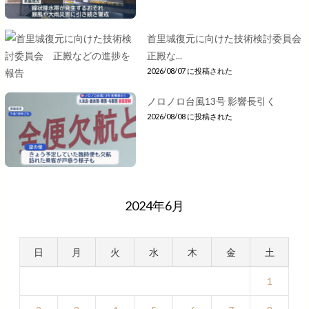
首里城復元に向けた技術検討委員会
正殿な...
2026/08/07 に投稿された
ノロノロ台風13号 影響長引く
2026/08/08 に投稿された
2024年6月
日
月
火
水
木
金
土
1