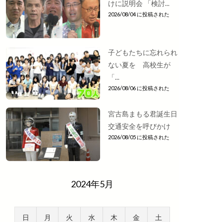
けに説明会 「検討...
2026/08/04 に投稿された
子どもたちに忘れられ
ない夏を 高校生が
「...
2026/08/06 に投稿された
宮古島まもる君誕生日
交通安全を呼びかけ
2026/08/05 に投稿された
2024年5月
日
月
火
水
木
金
土