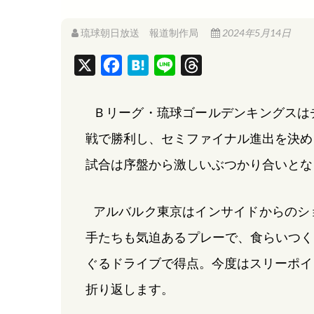
琉球朝日放送 報道制作局
2024年5月14日
X
F
H
L
T
a
a
i
h
c
t
n
r
Ｂリーグ・琉球ゴールデンキングスは
e
e
e
e
戦で勝利し、セミファイナル進出を決め
b
n
a
試合は序盤から激しいぶつかり合いとな
o
a
d
o
s
アルバルク東京はインサイドからのシ
k
手たちも気迫あるプレーで、食らいつく
ぐるドライブで得点。今度はスリーポイ
折り返します。