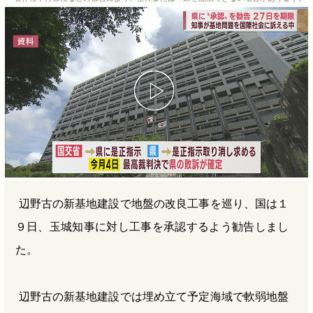
b
n
a
o
a
d
o
s
k
辺野古の新基地建設で地盤の改良工事を巡り、国は１
９日、玉城知事に対し工事を承認するよう勧告しまし
た。
辺野古の新基地建設では埋め立て予定海域で軟弱地盤