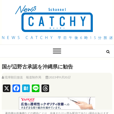
QAB NEWS Headline
キャッチー 月曜〜金曜 午後6時15分放送
国が辺野古承認を沖縄県に勧告
琉球朝日放送 報道制作局
2023年9月20日
X
F
H
L
T
a
a
i
h
c
t
n
r
e
e
e
e
著作権や肖像権などの都合により、全体または一部を配信できない場合があります。