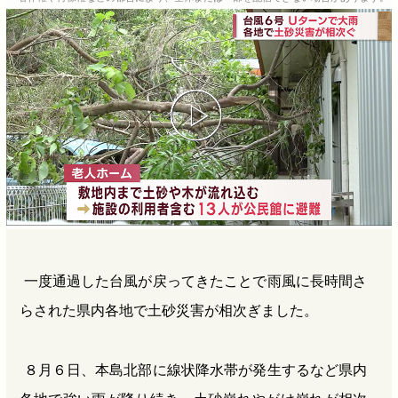
b
n
a
o
a
d
o
s
k
一度通過した台風が戻ってきたことで雨風に長時間さ
らされた県内各地で土砂災害が相次ぎました。
８月６日、本島北部に線状降水帯が発生するなど県内