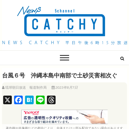
QAB NEWS Headline
キャッチー 月曜〜金曜 午後6時15分放送
台風６号 沖縄本島中南部で土砂災害相次ぐ
琉球朝日放送 報道制作局
2023年8月7日
X
F
H
L
T
a
a
i
h
c
t
n
r
e
e
e
e
著作権や肖像権などの都合により、全体または一部を配信できない場合があります。