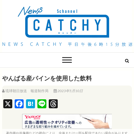
QAB NEWS Headline
キャッチー 月曜〜金曜 午後6時15分放送
やんばる産パインを使用した飲料
琉球朝日放送 報道制作局
2023年5月10日
X
F
H
L
T
a
a
i
h
c
t
n
r
e
e
e
e
著作権や肖像権などの都合により、全体または一部を配信できない場合があります。