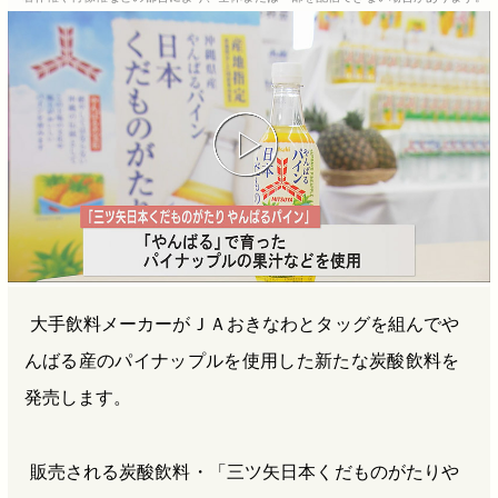
b
n
a
o
a
d
o
s
k
大手飲料メーカーがＪＡおきなわとタッグを組んでや
んばる産のパイナップルを使用した新たな炭酸飲料を
発売します。
販売される炭酸飲料・「三ツ矢日本くだものがたりや