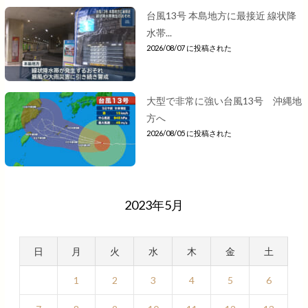
台風13号 本島地方に最接近 線状降
水帯...
2026/08/07 に投稿された
大型で非常に強い台風13号 沖縄地
方へ
2026/08/05 に投稿された
2023年5月
日
月
火
水
木
金
土
1
2
3
4
5
6