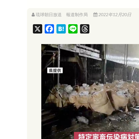
琉球朝日放送 報道制作局
2022年12月20日
X
F
H
L
T
a
a
i
h
c
t
n
r
e
e
e
e
b
n
a
o
a
d
o
s
k