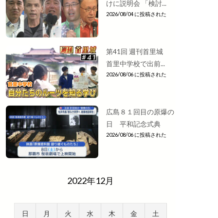
けに説明会 「検討...
2026/08/04 に投稿された
第41回 週刊首里城
首里中学校で出前...
2026/08/06 に投稿された
広島８１回目の原爆の
日 平和記念式典
2026/08/06 に投稿された
2022年12月
日
月
火
水
木
金
土