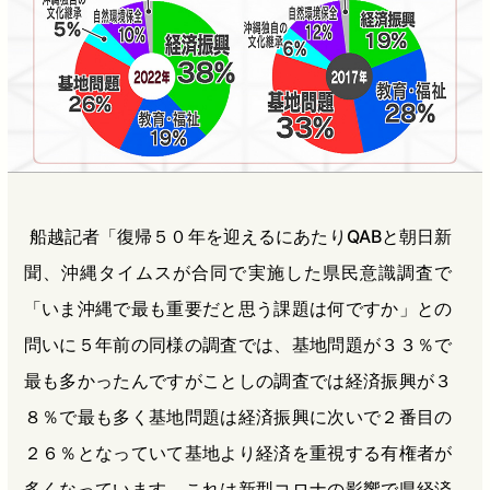
船越記者「復帰５０年を迎えるにあたりQABと朝日新
聞、沖縄タイムスが合同で実施した県民意識調査で
「いま沖縄で最も重要だと思う課題は何ですか」との
問いに５年前の同様の調査では、基地問題が３３％で
最も多かったんですがことしの調査では経済振興が３
８％で最も多く基地問題は経済振興に次いで２番目の
２６％となっていて基地より経済を重視する有権者が
多くなっています。これは新型コロナの影響で県経済