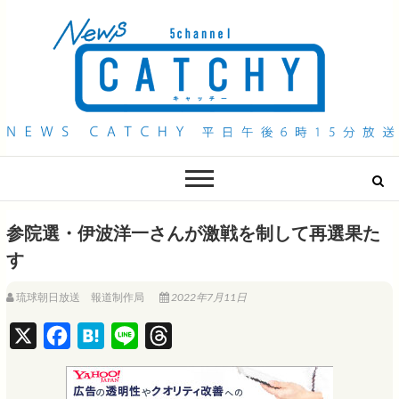
QAB NEWS Headline
キャッチー 月曜〜金曜 午後6時15分放送
参院選・伊波洋一さんが激戦を制して再選果た
す
琉球朝日放送 報道制作局
2022年7月11日
X
F
H
L
T
a
a
i
h
c
t
n
r