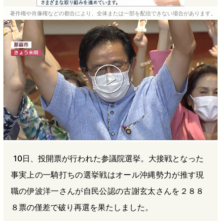
e
e
e
e
著作権や肖像権などの都合により、全体または一部を配信できない場合があります。
b
n
a
o
a
d
o
s
k
10日、投開票が行われた参議院選挙。大接戦となった
事実上の一騎打ちの選挙戦はオール沖縄勢力が推す現
職の伊波洋一さんが自民公認の古謝玄太さんを２８８
８票の僅差で破り再選を果たしました。