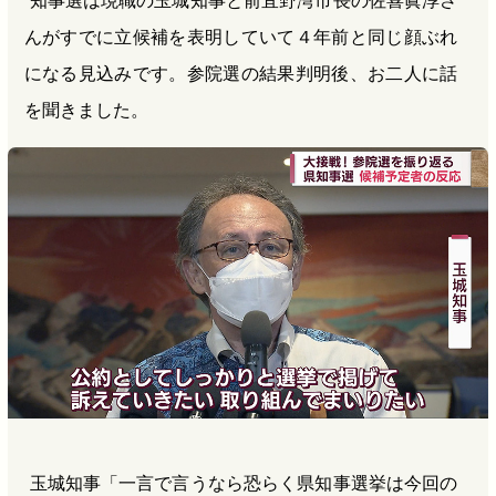
知事選は現職の玉城知事と前宜野湾市長の佐喜眞淳さ
んがすでに立候補を表明していて４年前と同じ顔ぶれ
になる見込みです。参院選の結果判明後、お二人に話
を聞きました。
玉城知事「一言で言うなら恐らく県知事選挙は今回の