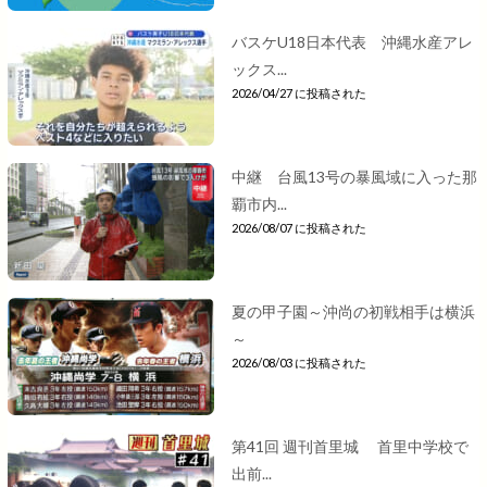
バスケU18日本代表 沖縄水産アレ
ックス...
2026/04/27 に投稿された
中継 台風13号の暴風域に入った那
覇市内...
2026/08/07 に投稿された
夏の甲子園～沖尚の初戦相手は横浜
～
2026/08/03 に投稿された
第41回 週刊首里城 首里中学校で
出前...