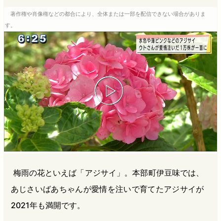
b
n
a
著作権や肖像権などの都合により、全体または一部を配信できない場合がありま
o
a
d
す。
o
s
k
梅雨の花といえば「アジサイ」。本部町伊豆味では、
あじさいばあちゃんが愛情を注いで育てたアジサイが
2021年も満開です。