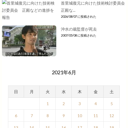
首里城復元に向けた技術検討委員会
正殿な...
2026/08/07 に投稿された
沖水の栽監督が死去
2007/05/08 に投稿された
2021年6月
日
月
火
水
木
金
土
1
2
3
4
5
6
7
8
9
10
11
12
13
14
15
16
17
18
19