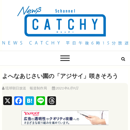
QAB NEWS Headline
キャッチー 月曜〜金曜 午後6時15分放送
よへなあじさい園の「アジサイ」咲きそろう
琉球朝日放送 報道制作局
2021年6月9日
X
F
H
L
T
a
a
i
h
c
t
n
r
e
e
e
e