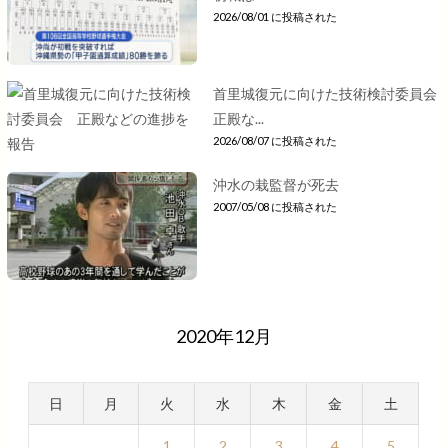
2026/08/01 に投稿された
首里城復元に向けた技術検討委員会
正殿な...
2026/08/07 に投稿された
沖水の栽監督が死去
2007/05/08 に投稿された
2020年12月
日
月
火
水
木
金
土
1
2
3
4
5