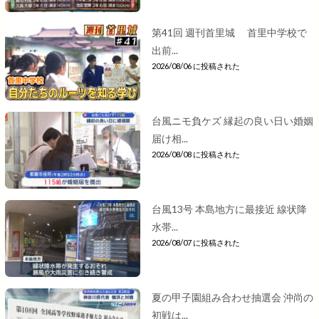
第41回 週刊首里城 首里中学校で
出前...
2026/08/06 に投稿された
台風ニモ負ケズ 縁起の良い日い婚姻
届け相...
2026/08/08 に投稿された
台風13号 本島地方に最接近 線状降
水帯...
2026/08/07 に投稿された
夏の甲子園組み合わせ抽選会 沖尚の
初戦は...