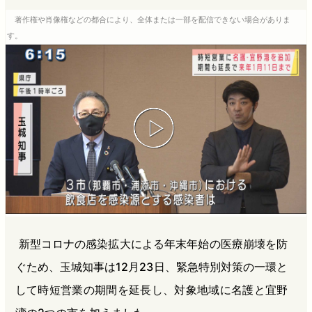
b
n
a
著作権や肖像権などの都合により、全体または一部を配信できない場合がありま
o
a
d
す。
o
s
k
新型コロナの感染拡大による年末年始の医療崩壊を防
ぐため、玉城知事は12月23日、緊急特別対策の一環と
して時短営業の期間を延長し、対象地域に名護と宜野