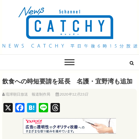
QAB NEWS Headline
キャッチー 月曜〜金曜 午後6時15分放送
飲食への時短要請を延長 名護・宜野湾も追加
琉球朝日放送 報道制作局
2020年12月23日
X
F
H
L
T
a
a
i
h
c
t
n
r
e
e
e
e