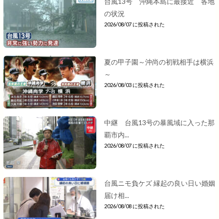
台風13号 沖縄本島に最接近 各地
の状況
2026/08/07 に投稿された
夏の甲子園～沖尚の初戦相手は横浜
～
2026/08/03 に投稿された
中継 台風13号の暴風域に入った那
覇市内...
2026/08/07 に投稿された
台風ニモ負ケズ 縁起の良い日い婚姻
届け相...
2026/08/08 に投稿された