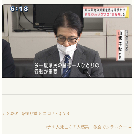
←
2020年を振り返る コロナ×ＱＡＢ
コロナ１人死亡３７人感染 教会でクラスター
→