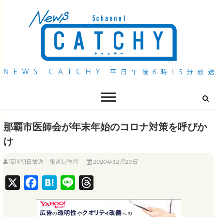
QAB NEWS Headline
キャッチー 月曜〜金曜 午後6時15分放送
那覇市医師会が年末年始のコロナ対策を呼びか
け
琉球朝日放送 報道制作局
2020年12月23日
X
F
H
L
T
a
a
i
h
c
t
n
r