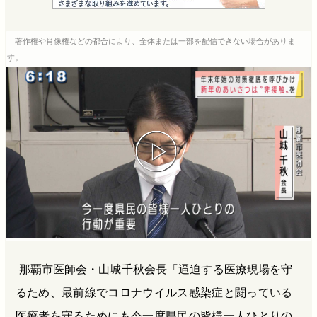
e
e
e
e
b
n
a
著作権や肖像権などの都合により、全体または一部を配信できない場合がありま
o
a
d
す。
o
s
k
那覇市医師会・山城千秋会長「逼迫する医療現場を守
るため、最前線でコロナウイルス感染症と闘っている
医療者を守るためにも今一度県民の皆様一人ひとりの