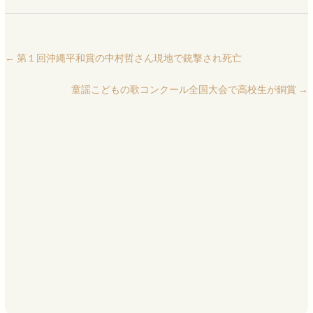
←
第１回沖縄平和賞の中村哲さん現地で銃撃され死亡
童謡こどもの歌コンクール全国大会で高校生が銅賞
→