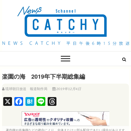
QAB NEWS Headline
キャッチー 月曜〜金曜 午後6時15分放送
楽園の海 2019年下半期総集編
琉球朝日放送 報道制作局
2019年12月4日
X
F
H
L
T
a
a
i
h
c
t
n
r
e
e
e
e
著作権や肖像権などの都合により、全体または一部を配信できない場合があります。