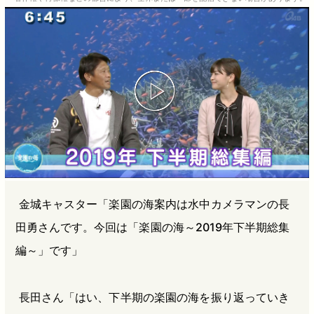
b
n
a
o
a
d
o
s
k
金城キャスター「楽園の海案内は水中カメラマンの長
田勇さんです。今回は「楽園の海～2019年下半期総集
編～」です」
長田さん「はい、下半期の楽園の海を振り返っていき