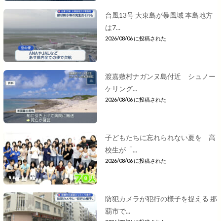
台風13号 大東島が暴風域 本島地方
は7...
2026/08/06 に投稿された
渡嘉敷村ナガンヌ島付近 シュノー
ケリング...
2026/08/06 に投稿された
子どもたちに忘れられない夏を 高
校生が「...
2026/08/06 に投稿された
防犯カメラが犯行の様子を捉える 那
覇市で...