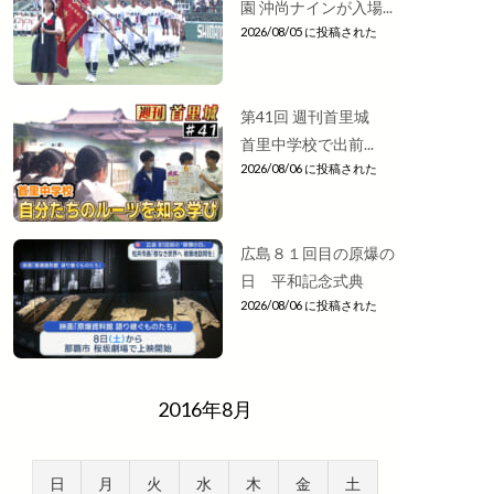
園 沖尚ナインが入場...
2026/08/05 に投稿された
第41回 週刊首里城
首里中学校で出前...
2026/08/06 に投稿された
広島８１回目の原爆の
日 平和記念式典
2026/08/06 に投稿された
2016年8月
日
月
火
水
木
金
土