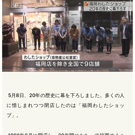
b
n
a
o
a
d
o
s
k
5月8日、20年の歴史に幕を下ろしました。多くの人
に惜しまれつつ閉店したのは「福岡わしたショッ
プ」。