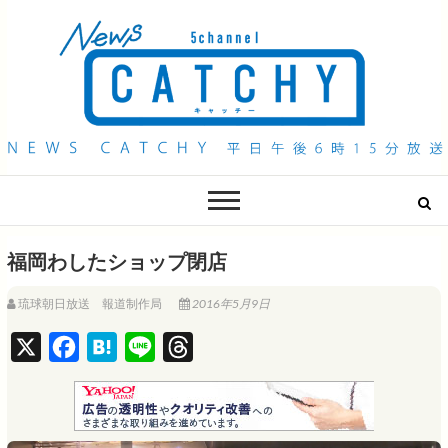
QAB NEWS Headline
キャッチー 月曜〜金曜 午後6時15分放送
福岡わしたショップ閉店
琉球朝日放送 報道制作局
2016年5月9日
X
F
H
L
T
a
a
i
h
c
t
n
r
e
e
e
e