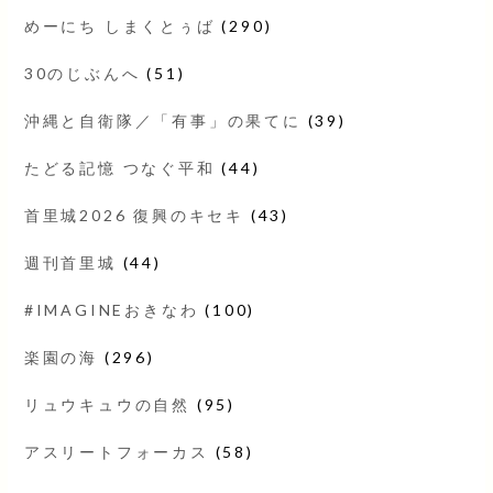
めーにち しまくとぅば
(290)
30のじぶんへ
(51)
沖縄と自衛隊／「有事」の果てに
(39)
たどる記憶 つなぐ平和
(44)
首里城2026 復興のキセキ
(43)
週刊首里城
(44)
#IMAGINEおきなわ
(100)
楽園の海
(296)
リュウキュウの自然
(95)
アスリートフォーカス
(58)