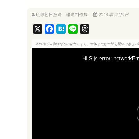
琉球朝日放送 報道制作局
2014年12月9日
X
F
H
L
T
a
a
i
h
著作権や肖像権などの都合により、全体または一部を配信できない
c
t
n
r
e
e
e
e
HLS.js error: networkErr
b
n
a
o
a
d
o
s
k