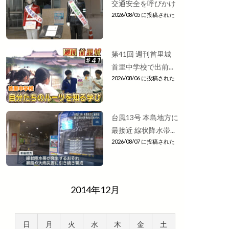
交通安全を呼びかけ
2026/08/05 に投稿された
第41回 週刊首里城
首里中学校で出前...
2026/08/06 に投稿された
台風13号 本島地方に
最接近 線状降水帯...
2026/08/07 に投稿された
2014年12月
日
月
火
水
木
金
土