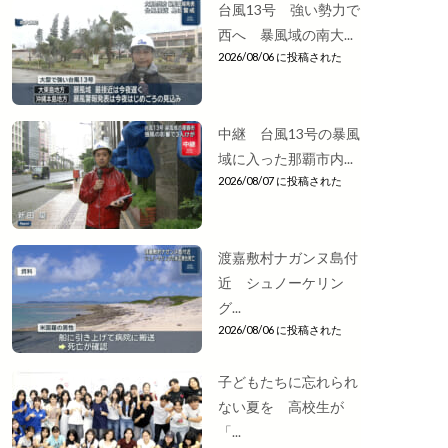
台風13号 強い勢力で
西へ 暴風域の南大...
2026/08/06 に投稿された
中継 台風13号の暴風
域に入った那覇市内...
2026/08/07 に投稿された
渡嘉敷村ナガンヌ島付
近 シュノーケリン
グ...
2026/08/06 に投稿された
子どもたちに忘れられ
ない夏を 高校生が
「...