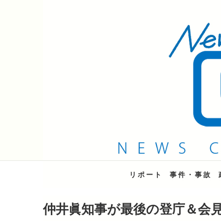
QAB NEWS Headli
キャッチー 月曜〜金曜 午後6時15分放送
リポート
事件・事故
仲井眞知事が最後の登庁＆会