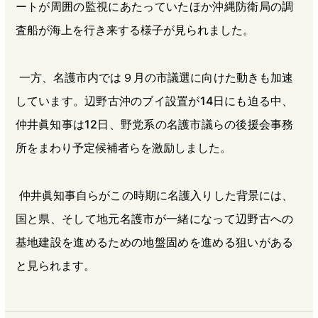
ートが周囲の監視にあたっていたほか沖縄防衛局の調
査船が海上を行き来する様子が見られました。
一方、名護市内では９月の市議選に向けた動きも加速
しています。辺野古沖のブイ設置が14日にも迫る中、
仲井眞知事は12日、野党系の名護市議らの後援会事務
所をまわり予定候補者らを激励しました。
仲井眞知事自らがこの時期に名護入りした背景には、
国と県、そして地元名護市が一緒になって辺野古への
基地建設を進めるための地盤固めを進める狙いがある
と見られます。