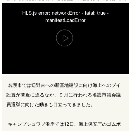
b
n
a
HLS.js error: networkError - fatal: true -
o
a
d
manifestLoadError
o
s
k
名護市では辺野古への新基地建設に向け海上へのブイ
設置が間近に迫るなか、９月に行われる名護市議会議
員選挙に向けた動きも目立ってきました。
キャンプシュワブ沿岸では12日、海上保安庁のゴムボ