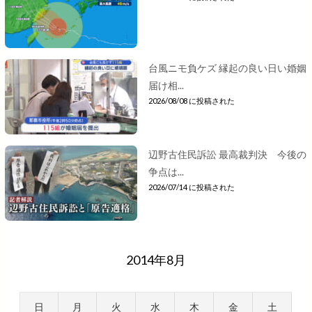
台風ニモ負ケズ 縁起の良い日い婚姻
届け相...
2026/08/08 に投稿された
辺野古住民訴訟 最高裁判決 今後の
争点は...
2026/07/14 に投稿された
2014年8月
日
月
火
水
木
金
土