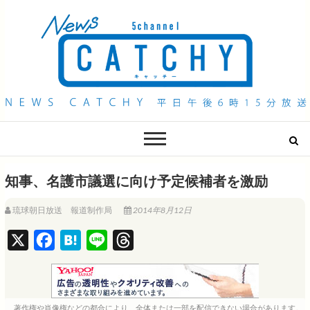
QAB NEWS Headline
キャッチー 月曜〜金曜 午後6時15分放送
知事、名護市議選に向け予定候補者を激励
琉球朝日放送 報道制作局
2014年8月12日
X
F
H
L
T
a
a
i
h
c
t
n
r
e
e
e
e
著作権や肖像権などの都合により、全体または一部を配信できない場合があります。