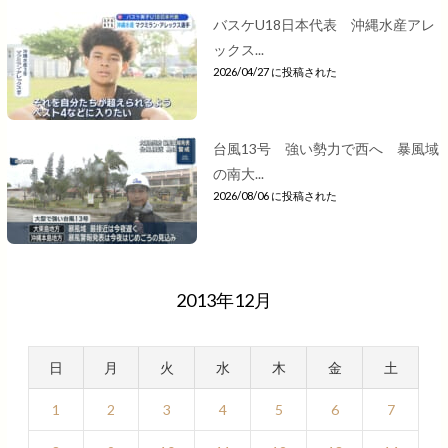
バスケU18日本代表 沖縄水産アレ
ックス...
2026/04/27 に投稿された
台風13号 強い勢力で西へ 暴風域
の南大...
2026/08/06 に投稿された
2013年12月
日
月
火
水
木
金
土
1
2
3
4
5
6
7