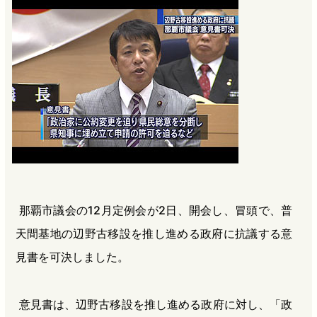
b
n
a
o
a
d
o
s
k
那覇市議会の12月定例会が2日、開会し、冒頭で、普
天間基地の辺野古移設を推し進める政府に抗議する意
見書を可決しました。
意見書は、辺野古移設を推し進める政府に対し、「政