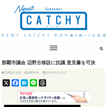
QAB NEWS Headline
キャッチー 月曜〜金曜 午後6時15分放送
那覇市議会 辺野古移設に抗議 意見書を可決
琉球朝日放送 報道制作局
2013年12月2日
X
F
H
L
T
a
a
i
h
c
t
n
r
e
e
e
e