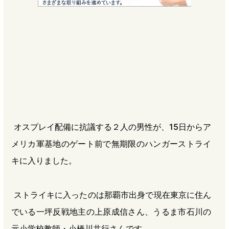
e
e
e
e
b
n
a
o
a
d
o
s
k
オスプレイ配備に抗議する２人の男性が、15日からア
メリカ軍基地のゲート前で無期限のハンガーストライ
キに入りました。
ストライキに入ったのは那覇市出身で現在東京に住ん
でいる一坪反戦地主の上原成信さん、うるま市石川の
元小学校教師・小橋川共行さんです。