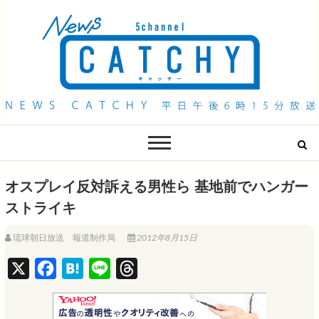
QAB NEWS Headline
キャッチー 月曜〜金曜 午後6時15分放送
オスプレイ反対訴える男性ら 基地前でハンガー
ストライキ
琉球朝日放送 報道制作局
2012年8月15日
X
F
H
L
T
a
a
i
h
c
t
n
r