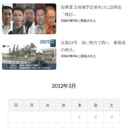
知事選 立候補予定者向けに説明会
「検討...
2026/08/04 に投稿された
台風13号 強い勢力で西へ 暴風域
の南大...
2026/08/06 に投稿された
2012年3月
日
月
火
水
木
金
土
1
2
3