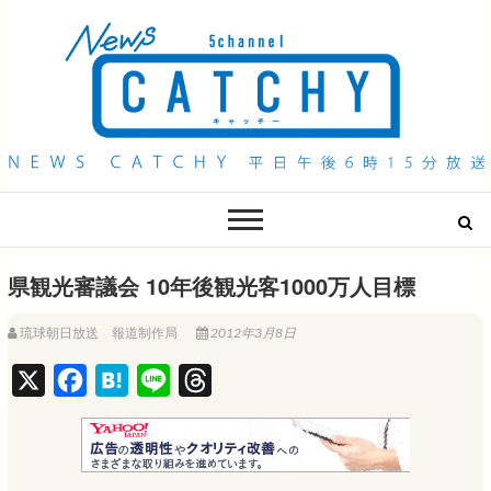
QAB NEWS Headline
キャッチー 月曜〜金曜 午後6時15分放送
県観光審議会 10年後観光客1000万人目標
琉球朝日放送 報道制作局
2012年3月8日
X
F
H
L
T
a
a
i
h
c
t
n
r
e
e
e
e