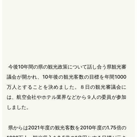
b
n
a
o
a
d
o
s
k
今後10年間の県の観光政策について話し合う県観光審
議会が開かれ、10年後の観光客数の目標を年間1000
万人とすることを決めました。８日の観光審議会に
は、航空会社やホテル業界などから９人の委員が参加
しました。
県からは2021年度の観光客数を2010年度の1.75倍の