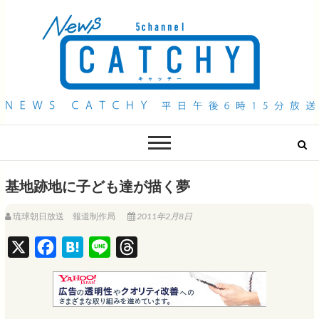
QAB NEWS Headline
キャッチー 月曜〜金曜 午後6時15分放送
基地跡地に子ども達が描く夢
琉球朝日放送 報道制作局
2011年2月8日
X
F
H
L
T
a
a
i
h
c
t
n
r
e
e
e
e