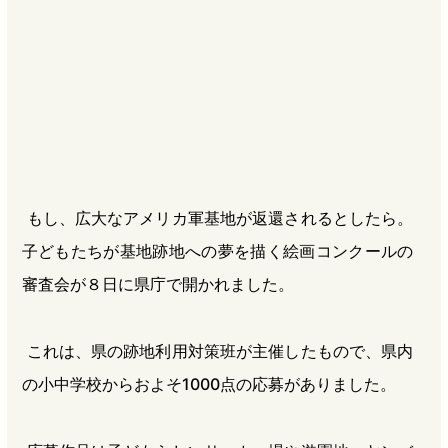
b
n
a
o
a
d
o
s
k
もし、広大なアメリカ軍基地が返還されるとしたら。
子どもたちが基地跡地への夢を描く絵画コンクールの
審査会が８日に県庁で開かれました。
これは、県の跡地利用対策班が主催したもので、県内
の小中学校からおよそ1000点の応募がありました。