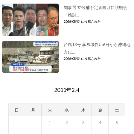
知事選 立候補予定者向けに説明会
「検討...
2026/08/04 に投稿された
台風13号 暴風域伴い6日から沖縄地
方に...
2026/08/04 に投稿された
2011年2月
日
月
火
水
木
金
土
1
2
3
4
5