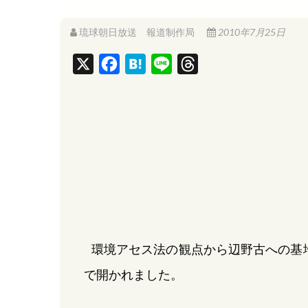
琉球朝日放送 報道制作局
2010年7月25日
X
F
H
L
T
a
a
i
h
c
t
n
r
e
e
e
e
b
n
a
o
a
d
o
s
k
環境アセス法の観点から辺野古への基
で開かれました。