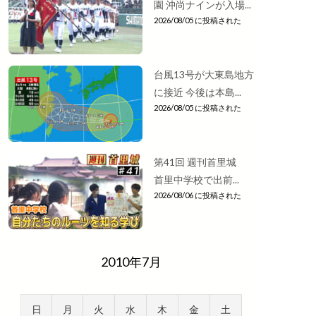
園 沖尚ナインが入場...
2026/08/05 に投稿された
台風13号が大東島地方
に接近 今後は本島...
2026/08/05 に投稿された
第41回 週刊首里城
首里中学校で出前...
2026/08/06 に投稿された
2010年7月
日
月
火
水
木
金
土