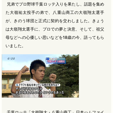
兄弟でプロ野球千葉ロッテ入りを果たし、話題を集め
b
n
a
た大嶺祐太投手の弟で、八重山商工の大嶺翔太選手
o
a
d
o
s
が、きのう球団と正式に契約を交わしました。きょう
k
は大嶺翔太選手に、プロでの夢と決意、そして、祖父
母などへの心優しい思いなどを18歳の今、語ってもら
いました。
千葉ロッテ「大嶺翔太・八重山商工」日本ハムファイ