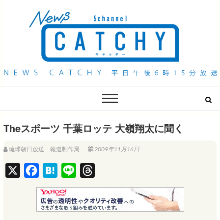
QAB NEWS Headline
キャッチー 月曜〜金曜 午後6時15分放送
Theスポーツ 千葉ロッテ 大嶺翔太に聞く
琉球朝日放送 報道制作局
2009年11月16日
X
F
H
L
T
a
a
i
h
c
t
n
r
e
e
e
e