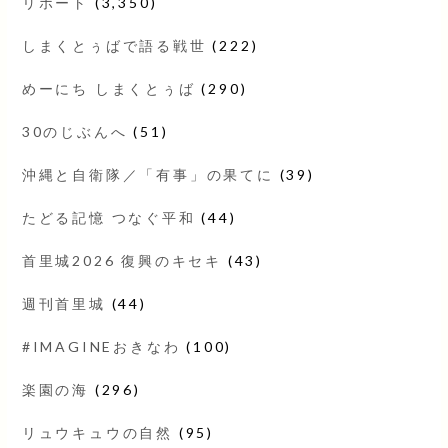
リポート
(3,350)
しまくとぅばで語る戦世
(222)
めーにち しまくとぅば
(290)
30のじぶんへ
(51)
沖縄と自衛隊／「有事」の果てに
(39)
たどる記憶 つなぐ平和
(44)
首里城2026 復興のキセキ
(43)
週刊首里城
(44)
#IMAGINEおきなわ
(100)
楽園の海
(296)
リュウキュウの自然
(95)