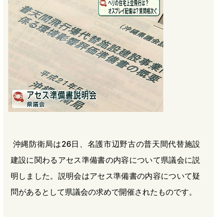
b
n
a
o
a
d
o
s
k
沖縄防衛局は26日、名護市辺野古の普天間代替施設
建設に関わるアセス準備書の内容について県議会に説
明しました。説明会はアセス準備書の内容について疑
問があるとして県議会の求めで開催されたものです。