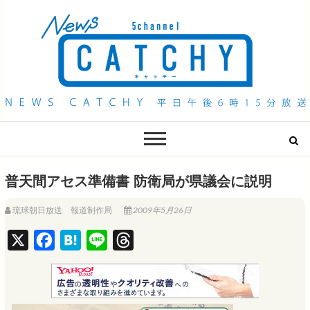
QAB NEWS Headline
キャッチー 月曜〜金曜 午後6時15分放送
普天間アセス準備書 防衛局が県議会に説明
琉球朝日放送 報道制作局
2009年5月26日
X
F
H
L
T
a
a
i
h
c
t
n
r
e
e
e
e