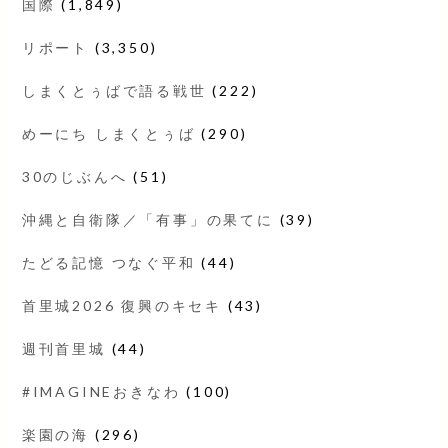
国際
(1,849)
リポート
(3,350)
しまくとぅばで語る戦世
(222)
めーにち しまくとぅば
(290)
30のじぶんへ
(51)
沖縄と自衛隊／「有事」の果てに
(39)
たどる記憶 つなぐ平和
(44)
首里城2026 復興のキセキ
(43)
週刊首里城
(44)
#IMAGINEおきなわ
(100)
楽園の海
(296)