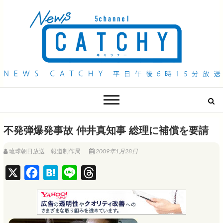
QAB NEWS Headline
キャッチー 月曜〜金曜 午後6時15分放送
不発弾爆発事故 仲井真知事 総理に補償を要請
琉球朝日放送 報道制作局
2009年1月28日
X
F
H
L
T
a
a
i
h
c
t
n
r
e
e
e
e