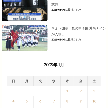
式典
2026/08/06 に投稿された
きょう開幕！夏の甲子園 沖尚ナイン
が入場...
2026/08/05 に投稿された
2009年1月
日
月
火
水
木
金
土
1
2
3
4
5
6
7
8
9
10