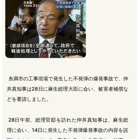
b
n
a
o
a
d
o
s
k
糸満市の工事現場で発生した不発弾の爆発事故で、仲
井真知事は28日に麻生総理大臣に会い、被害者補償な
どを要請しました。
28日午前、総理官邸を訪れた仲井真知事は、麻生総
理に会い、14日に発生した不発弾爆発事故の内容を説