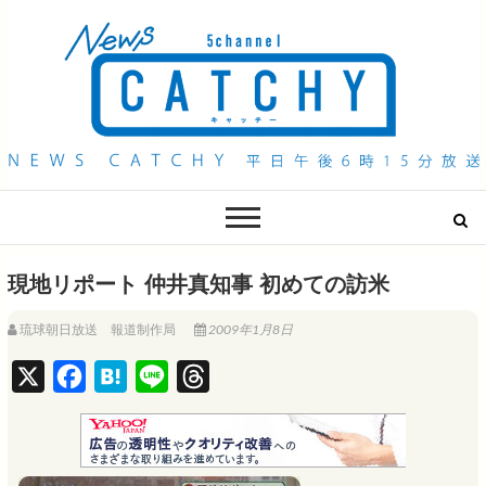
QAB NEWS Headline
キャッチー 月曜〜金曜 午後6時15分放送
現地リポート 仲井真知事 初めての訪米
琉球朝日放送 報道制作局
2009年1月8日
X
F
H
L
T
a
a
i
h
c
t
n
r
e
e
e
e