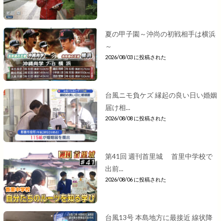
夏の甲子園～沖尚の初戦相手は横浜
～
2026/08/03 に投稿された
台風ニモ負ケズ 縁起の良い日い婚姻
届け相...
2026/08/08 に投稿された
第41回 週刊首里城 首里中学校で
出前...
2026/08/06 に投稿された
台風13号 本島地方に最接近 線状降