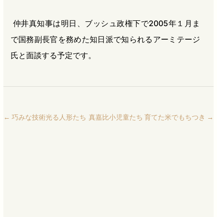
仲井真知事は明日、ブッシュ政権下で2005年１月ま
で国務副長官を務めた知日派で知られるアーミテージ
氏と面談する予定です。
←
巧みな技術光る人形たち
真嘉比小児童たち 育てた米でもちつき
→