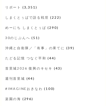
リポート
(3,351)
しまくとぅばで語る戦世
(222)
めーにち しまくとぅば
(290)
30のじぶんへ
(51)
沖縄と自衛隊／「有事」の果てに
(39)
たどる記憶 つなぐ平和
(44)
首里城2026 復興のキセキ
(43)
週刊首里城
(44)
#IMAGINEおきなわ
(100)
楽園の海
(296)