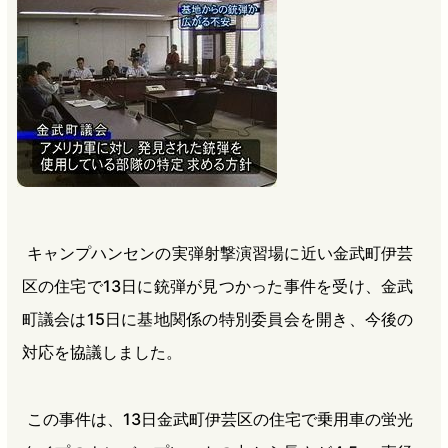
b
n
a
o
a
d
o
s
k
キャンプハンセンの実弾射撃演習場に近い金武町伊芸
区の住宅で13日に銃弾が見つかった事件を受け、金武
町議会は15日に基地関係の特別委員会を開き、今後の
対応を協議しました。
この事件は、13日金武町伊芸区の住宅で乗用車の蛍光