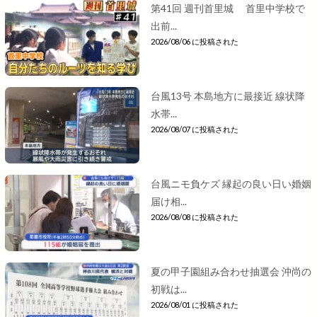
第41回 週刊首里城 首里中学校で
出前...
2026/08/06 に投稿された
台風13号 本島地方に最接近 線状降
水帯...
2026/08/07 に投稿された
台風ニモ負ケズ 縁起の良い日い婚姻
届け相...
2026/08/08 に投稿された
夏の甲子園組み合わせ抽選会 沖尚の
初戦は...
2026/08/01 に投稿された