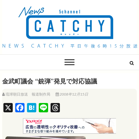
QAB NEWS Headline
キャッチー 月曜〜金曜 午後6時15分放送
金武町議会 “銃弾”発見で対応協議
琉球朝日放送 報道制作局
2008年12月15日
X
F
H
L
T
a
a
i
h
c
t
n
r
e
e
e
e