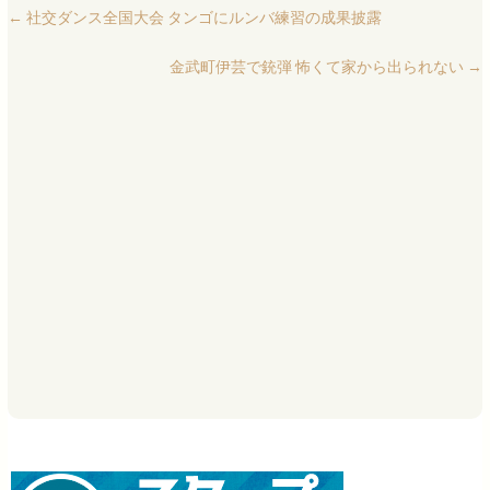
←
社交ダンス全国大会 タンゴにルンバ練習の成果披露
金武町伊芸で銃弾 怖くて家から出られない
→