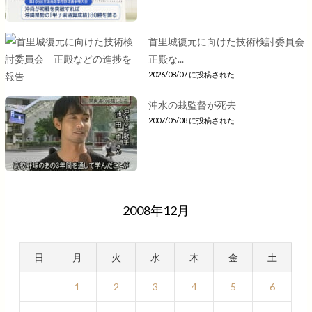
首里城復元に向けた技術検討委員会
正殿な...
2026/08/07 に投稿された
沖水の栽監督が死去
2007/05/08 に投稿された
2008年12月
日
月
火
水
木
金
土
1
2
3
4
5
6