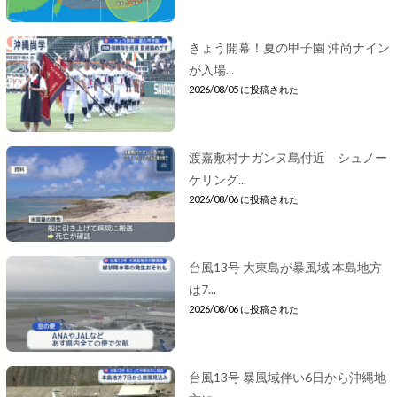
きょう開幕！夏の甲子園 沖尚ナイン
が入場...
2026/08/05 に投稿された
渡嘉敷村ナガンヌ島付近 シュノー
ケリング...
2026/08/06 に投稿された
台風13号 大東島が暴風域 本島地方
は7...
2026/08/06 に投稿された
台風13号 暴風域伴い6日から沖縄地