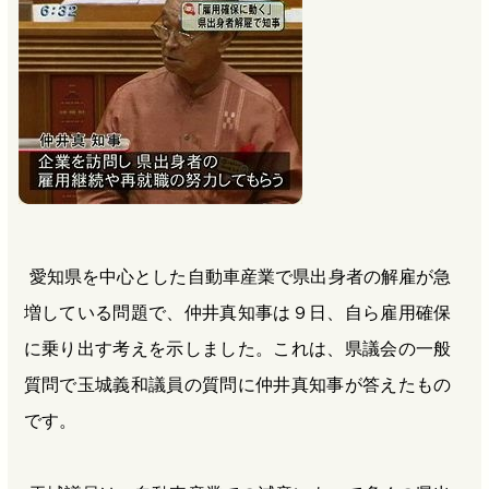
b
n
a
o
a
d
o
s
k
愛知県を中心とした自動車産業で県出身者の解雇が急
増している問題で、仲井真知事は９日、自ら雇用確保
に乗り出す考えを示しました。これは、県議会の一般
質問で玉城義和議員の質問に仲井真知事が答えたもの
です。