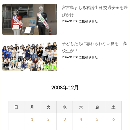
宮古島まもる君誕生日 交通安全を呼
びかけ
2026/08/05 に投稿された
子どもたちに忘れられない夏を 高
校生が「...
2026/08/06 に投稿された
2008年12月
日
月
火
水
木
金
土
1
2
3
4
5
6