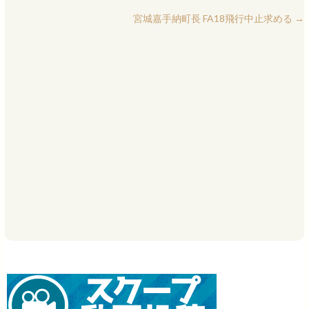
宮城嘉手納町長 FA18飛行中止求める
→