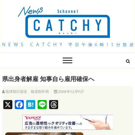
QAB NEWS Headline
キャッチー 月曜〜金曜 午後6時15分放送
県出身者解雇 知事自ら雇用確保へ
琉球朝日放送 報道制作局
2008年12月9日
X
F
H
L
T
a
a
i
h
c
t
n
r
e
e
e
e