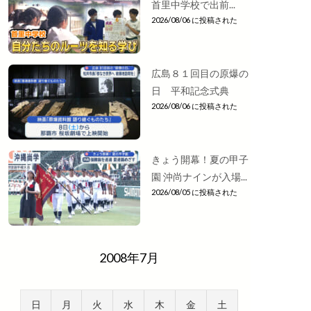
首里中学校で出前...
2026/08/06 に投稿された
広島８１回目の原爆の
日 平和記念式典
2026/08/06 に投稿された
きょう開幕！夏の甲子
園 沖尚ナインが入場...
2026/08/05 に投稿された
2008年7月
日
月
火
水
木
金
土