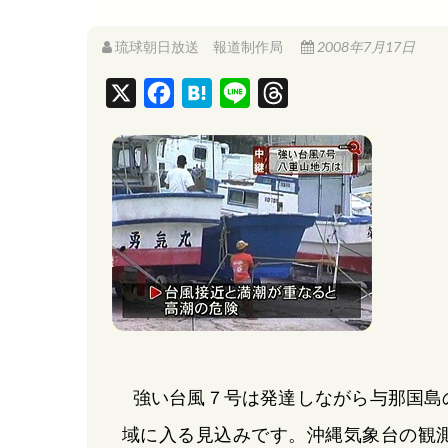
琉球朝日放送 報道制作局
2008年7月17日
X
F
H
L
T
a
a
i
h
c
t
n
r
e
e
e
e
b
n
a
o
a
d
o
s
k
強い台風７号は発達しながら与那国島
域に入る見込みです。沖縄気象台の観測