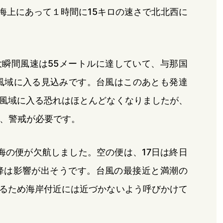
海上にあって１時間に15キロの速さで北北西に
大瞬間風速は55メートルに達していて、与那国
風域に入る見込みです。台風はこのあとも発達
風域に入る恐れはほとんどなくなりましたが、
で、警戒が必要です。
海の便が欠航しました。空の便は、17日は終日
降は影響が出そうです。台風の最接近と満潮の
るため海岸付近には近づかないよう呼びかけて