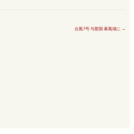
台風7号 与那国 暴風域に
→