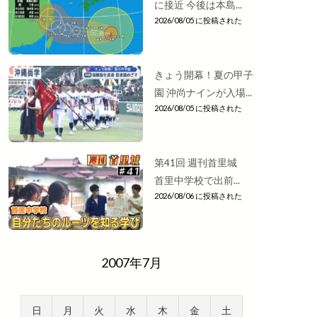
に接近 今後は本島...
2026/08/05 に投稿された
きょう開幕！夏の甲子
園 沖尚ナインが入場...
2026/08/05 に投稿された
第41回 週刊首里城
首里中学校で出前...
2026/08/06 に投稿された
2007年7月
日
月
火
水
木
金
土