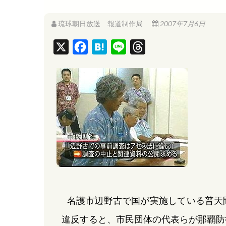
琉球朝日放送 報道制作局
2007年7月6日
X
F
H
L
T
a
a
i
h
c
t
n
r
e
e
e
e
b
n
a
o
a
d
o
s
k
名護市辺野古で国が実施している普天
違反すると、市民団体の代表らが那覇防