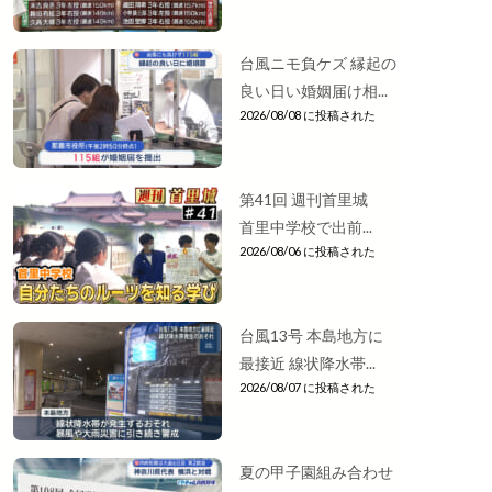
台風ニモ負ケズ 縁起の
良い日い婚姻届け相...
2026/08/08 に投稿された
第41回 週刊首里城
首里中学校で出前...
2026/08/06 に投稿された
台風13号 本島地方に
最接近 線状降水帯...
2026/08/07 に投稿された
夏の甲子園組み合わせ