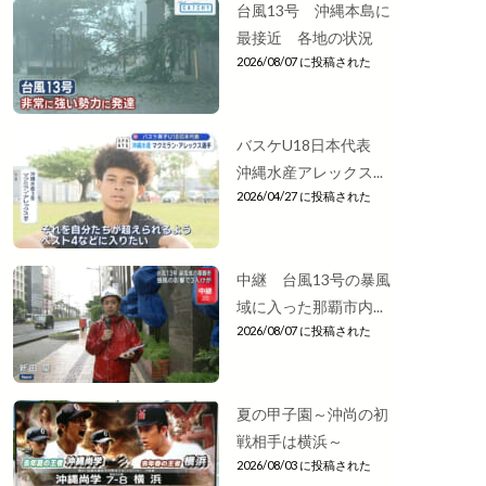
台風13号 沖縄本島に
最接近 各地の状況
2026/08/07 に投稿された
バスケU18日本代表
沖縄水産アレックス...
2026/04/27 に投稿された
中継 台風13号の暴風
域に入った那覇市内...
2026/08/07 に投稿された
夏の甲子園～沖尚の初
戦相手は横浜～
2026/08/03 に投稿された