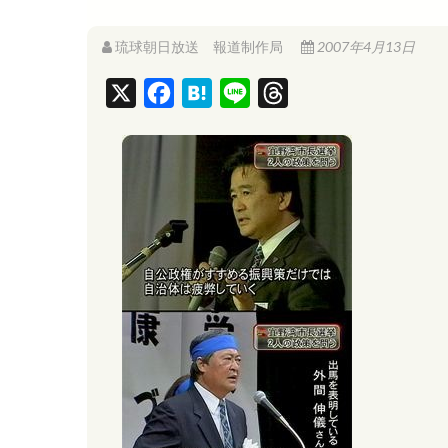
琉球朝日放送 報道制作局
2007年4月13日
X
F
H
L
T
a
a
i
h
c
t
n
r
e
e
e
e
b
n
a
o
a
d
o
s
k