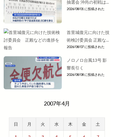
抽選会 沖尚の初戦は...
2026/08/01 に投稿された
首里城復元に向けた技
術検討委員会 正殿な...
2026/08/07 に投稿された
ノロノロ台風13号 影
響長引く
2026/08/08 に投稿された
2007年4月
日
月
火
水
木
金
土
1
2
3
4
5
6
7