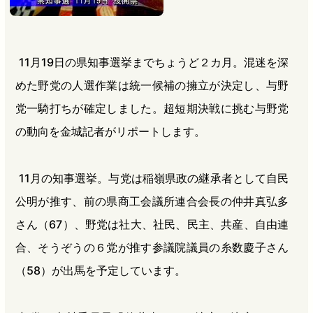
11月19日の県知事選挙までちょうど２カ月。混迷を深
めた野党の人選作業は統一候補の擁立が決定し、与野
党一騎打ちが確定しました。超短期決戦に挑む与野党
の動向を金城記者がリポートします。
11月の知事選挙。与党は稲嶺県政の継承者として自民
公明が推す、前の県商工会議所連合会長の仲井真弘多
さん（67）、野党は社大、社民、民主、共産、自由連
合、そうぞうの６党が推す参議院議員の糸数慶子さん
（58）が出馬を予定しています。