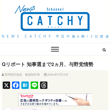
QAB NEWS Headline
キャッチー 月曜〜金曜 午後6時15分放送
Qリポート 知事選まで2ヵ月、与野党情勢
琉球朝日放送 報道制作局
2006年9月19日
X
F
H
L
T
a
a
i
h
c
t
n
r
e
e
e
e