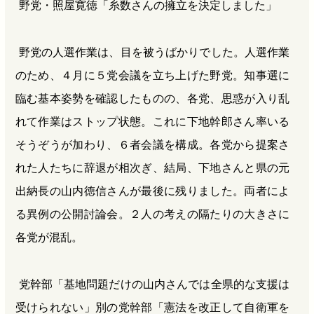
野党・照屋寛徳「糸数さんの擁立を決定しました」
野党の人選作業は、目を被うばかりでした。人選作業
のため、４月に５党会議を立ち上げた野党。知事選に
臨む基本姿勢を確認したものの、各党、思惑が入り乱
れて作業はストップ状態。これに下地幹郎さん率いる
そうぞうが加わり、６者会議を構成。各党から提案さ
れた人たちに辞退が相次ぎ、結局、下地さんと県の元
出納長の山内徳信さんが最後に残りました。両者によ
る異例の公開討論会。２人の考えの隔たりの大きさに
各党が混乱。
党幹部「基地問題だけの山内さんでは全県的な支援は
受けられない」別の党幹部「憲法を改正して自衛軍を