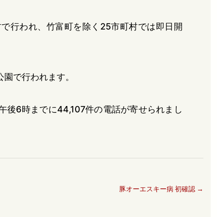
村で行われ、竹富町を除く25市町村では即日開
公園で行われます。
後6時までに44,107件の電話が寄せられまし
豚オーエスキー病 初確認
→