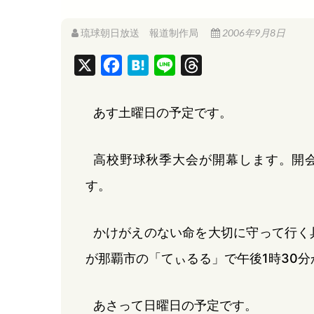
琉球朝日放送 報道制作局
2006年9月8日
X
F
H
L
T
a
a
i
h
c
t
n
r
あす土曜日の予定です。
e
e
e
e
b
n
a
高校野球秋季大会が開幕します。開
o
a
d
す。
o
s
k
かけがえのない命を大切に守って行く
が那覇市の「てぃるる」で午後1時30
あさって日曜日の予定です。