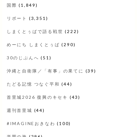
国際
(1,849)
リポート
(3,351)
しまくとぅばで語る戦世
(222)
めーにち しまくとぅば
(290)
30のじぶんへ
(51)
沖縄と自衛隊／「有事」の果てに
(39)
たどる記憶 つなぐ平和
(44)
首里城2026 復興のキセキ
(43)
週刊首里城
(44)
#IMAGINEおきなわ
(100)
楽園の海
(296)