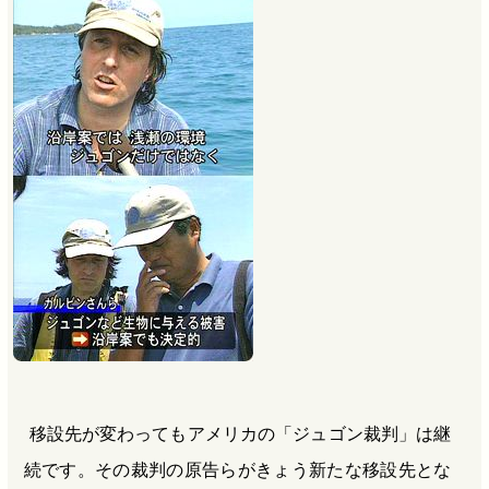
b
n
a
o
a
d
o
s
k
移設先が変わってもアメリカの「ジュゴン裁判」は継
続です。その裁判の原告らがきょう新たな移設先とな