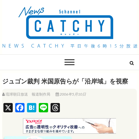
QAB NEWS Headline
キャッチー 月曜〜金曜 午後6時15分放送
ジュゴン裁判 米国原告らが「沿岸域」を視察
琉球朝日放送 報道制作局
2006年5月10日
X
F
H
L
T
a
a
i
h
c
t
n
r
e
e
e
e