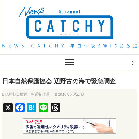
QAB NEWS Headline
キャッチー 月曜〜金曜 午後6時15分放送
日本自然保護協会 辺野古の海で緊急調査
琉球朝日放送 報道制作局
2010年7月25日
X
F
H
L
T
a
a
i
h
c
t
n
r
e
e
e
e