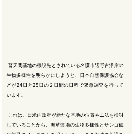
b
n
a
o
a
d
o
s
k
普天間基地の移設先とされている名護市辺野古沿岸の
生物多様性を明らかにしようと、日本自然保護協会な
どが24日と25日の２日間の日程で緊急調査を行って
います。
これは、日米両政府が新たな基地の位置や工法を検討
していることから、海草藻場の生物多様性とサンゴ礁