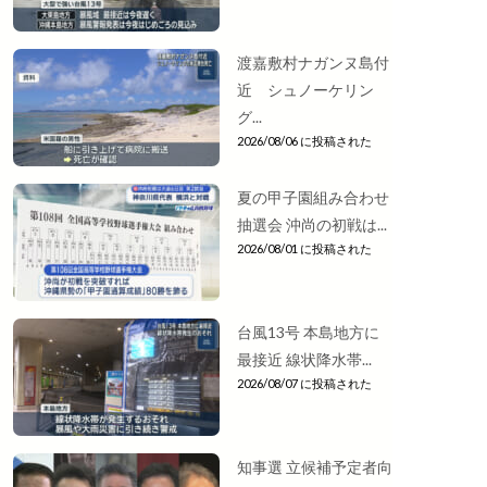
渡嘉敷村ナガンヌ島付
近 シュノーケリン
グ...
2026/08/06 に投稿された
夏の甲子園組み合わせ
抽選会 沖尚の初戦は...
2026/08/01 に投稿された
台風13号 本島地方に
最接近 線状降水帯...
2026/08/07 に投稿された
知事選 立候補予定者向