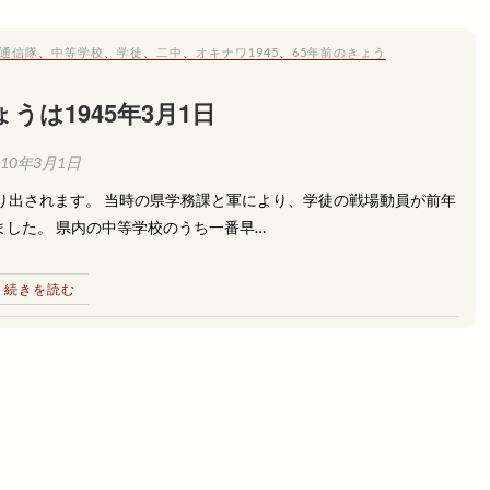
通信隊
、
中等学校
、
学徒
、
二中
、
オキナワ1945
、
65年前のきょう
ょうは1945年3月1日
010年3月1日
駆り出されます。 当時の県学務課と軍により、学徒の戦場動員が前年
ました。 県内の中等学校のうち一番早…
続きを読む