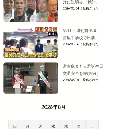
けに説明会 「検討...
2026/08/04 に投稿された
第41回 週刊首里城
首里中学校で出前...
2026/08/06 に投稿された
宮古島まもる君誕生日
交通安全を呼びかけ
2026/08/05 に投稿された
2026年8月
日
月
火
水
木
金
土