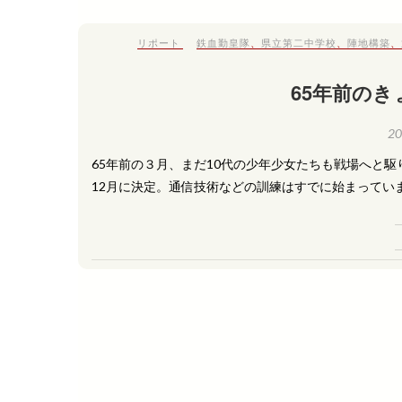
リポート
鉄血勤皇隊
、
県立第二中学校
、
陣地構築
、
65年前のき
2
65年前の３月、まだ10代の少年少女たちも戦場へと
12月に決定。通信技術などの訓練はすでに始まってい