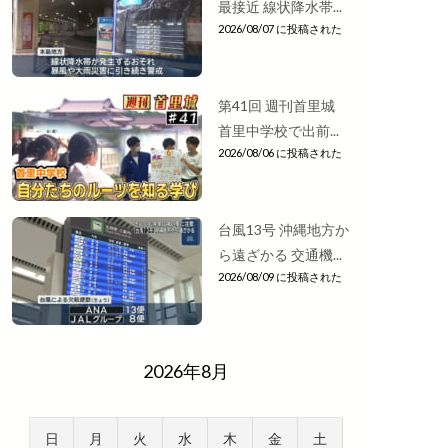
最接近 線状降水帯...
2026/08/07 に投稿された
第41回 週刊首里城
首里中学校で出前...
2026/08/06 に投稿された
台風13号 沖縄地方か
ら遠ざかる 交通機...
2026/08/09 に投稿された
2026年8月
日
月
火
水
木
金
土