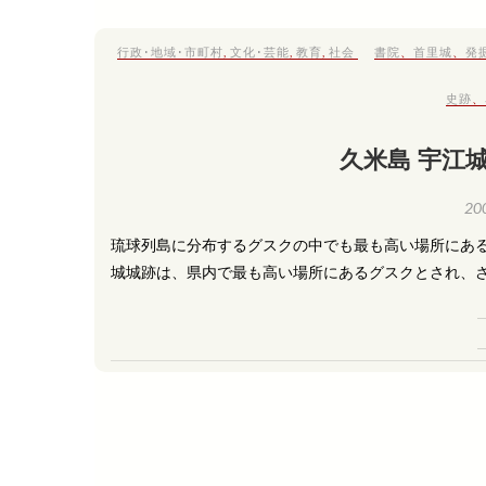
行政･地域･市町村
,
文化･芸能
,
教育
,
社会
書院
、
首里城
、
発
史跡
、
久米島 宇江
20
琉球列島に分布するグスクの中でも最も高い場所にある
城城跡は、県内で最も高い場所にあるグスクとされ、