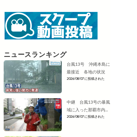
ニュースランキング
台風13号 沖縄本島に
最接近 各地の状況
2026/08/07 に投稿された
中継 台風13号の暴風
域に入った那覇市内...
2026/08/07 に投稿された