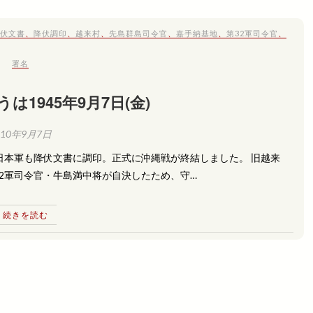
伏文書
、
降伏調印
、
越来村
、
先島群島司令官
、
嘉手納基地
、
第32軍司令官
、
署名
は1945年9月7日(金)
010年9月7日
日本軍も降伏文書に調印。正式に沖縄戦が終結しました。 旧越来
2軍司令官・牛島満中将が自決したため、守…
続きを読む