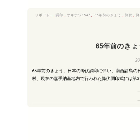
リポート
調印
、
オキナワ1945
、
65年前のきょう
、
降伏
、
降
65年前のきょう
2
65年前のきょう、日本の降伏調印に伴い、南西諸島の
村、現在の嘉手納基地内で行われた降伏調印式には第3