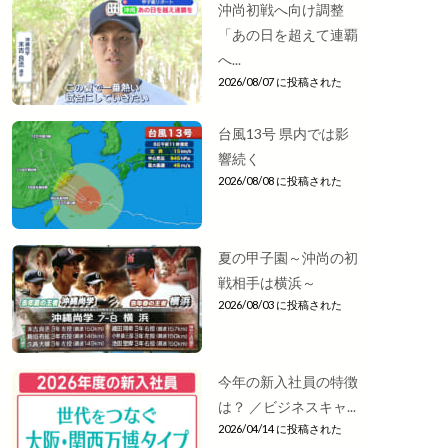
沖尚初戦へ向け調整
「あの日を超えて連覇
へ...
2026/08/07 に投稿された
台風13号 県内では影
響続く
2026/08/08 に投稿された
夏の甲子園～沖尚の初
戦相手は横浜～
2026/08/03 に投稿された
今年の新入社員の特徴
は？ ／ビジネスキャ...
2026/04/14 に投稿された