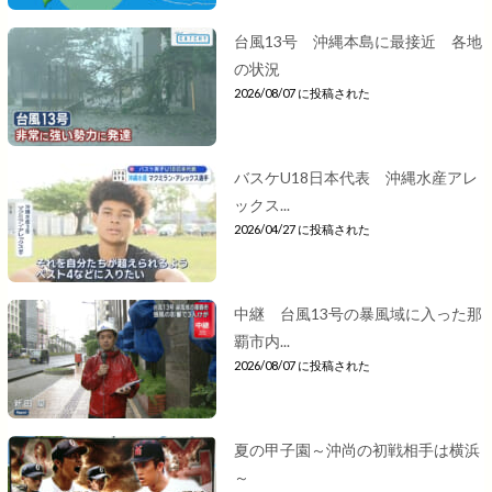
台風13号 沖縄本島に最接近 各地
の状況
2026/08/07 に投稿された
バスケU18日本代表 沖縄水産アレ
ックス...
2026/04/27 に投稿された
中継 台風13号の暴風域に入った那
覇市内...
2026/08/07 に投稿された
夏の甲子園～沖尚の初戦相手は横浜
～