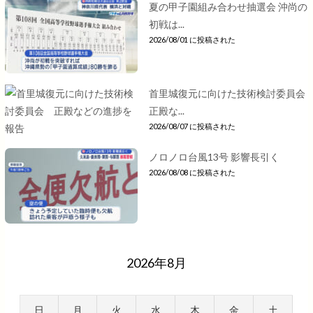
夏の甲子園組み合わせ抽選会 沖尚の
初戦は...
2026/08/01 に投稿された
首里城復元に向けた技術検討委員会
正殿な...
2026/08/07 に投稿された
ノロノロ台風13号 影響長引く
2026/08/08 に投稿された
2026年8月
日
月
火
水
木
金
土