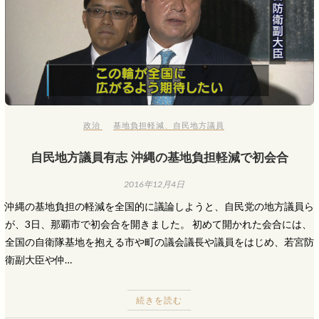
政治
基地負担軽減
、
自民地方議員
自民地方議員有志 沖縄の基地負担軽減で初会合
2016年12月4日
沖縄の基地負担の軽減を全国的に議論しようと、自民党の地方議員ら
が、3日、那覇市で初会合を開きました。 初めて開かれた会合には、
全国の自衛隊基地を抱える市や町の議会議長や議員をはじめ、若宮防
衛副大臣や仲…
続きを読む