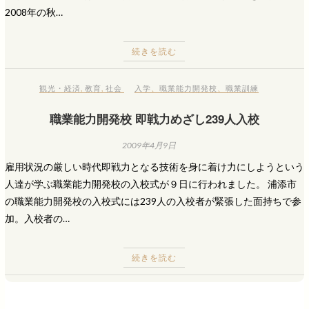
2008年の秋…
続きを読む
観光・経済
,
教育
,
社会
入学
、
職業能力開発校
、
職業訓練
職業能力開発校 即戦力めざし239人入校
2009年4月9日
雇用状況の厳しい時代即戦力となる技術を身に着け力にしようという
人達が学ぶ職業能力開発校の入校式が９日に行われました。 浦添市
の職業能力開発校の入校式には239人の入校者が緊張した面持ちで参
加。入校者の…
続きを読む