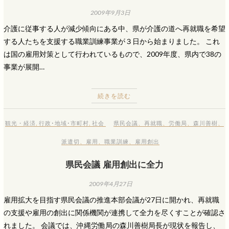
2009年9月3日
介護に従事する人が減少傾向にある中、県が介護の道へ再就職を希望
する人たちを支援する職業訓練事業が３日から始まりました。 これ
は国の雇用対策として行われているもので、2009年度、県内で38の
事業が展開…
続きを読む
観光・経済
,
行政･地域･市町村
,
社会
県民会議
、
再就職
、
労働局
、
森川善樹
、
派遣切
、
雇用
、
職業訓練
、
雇用創出
県民会議 雇用創出に全力
2009年4月27日
雇用拡大を目指す県民会議の推進本部会議が27日に開かれ、再就職
の支援や雇用の創出に関係機関が連携して全力を尽くすことが確認さ
れました。 会議では、沖縄労働局の森川善樹局長が現状を報告し、