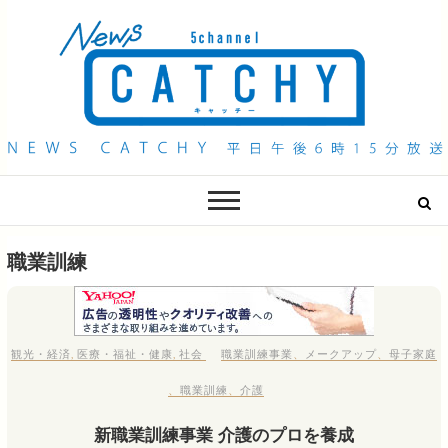
QAB NEWS Headline
キャッチー 月曜〜金曜 午後6時15分放送
職業訓練
観光・経済
,
医療・福祉・健康
,
社会
職業訓練事業
、
メークアップ
、
母子家庭
、
職業訓練
、
介護
新職業訓練事業 介護のプロを養成