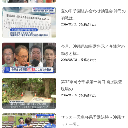
夏の甲子園組み合わせ抽選会 沖尚の
初戦は...
2026/08/01 に投稿された
今月、沖縄県知事選告示／各陣営の
動きと構...
2026/08/03 に投稿された
第32軍司令部壕第一坑口 発掘調査
現場の...
2026/08/05 に投稿された
サッカー天皇杯県予選決勝～沖縄サ
ッカー界...