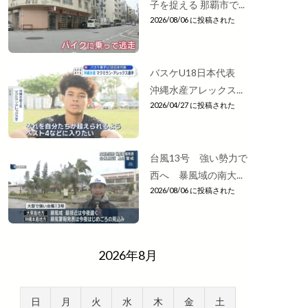
子を捉える 那覇市で...
2026/08/06 に投稿された
バスケU18日本代表
沖縄水産アレックス...
2026/04/27 に投稿された
台風13号 強い勢力で
西へ 暴風域の南大...
2026/08/06 に投稿された
2026年8月
日
月
火
水
木
金
土