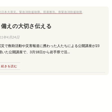
東日本大震災
、
緊急消防援助隊
、
照屋雅浩
、
県緊急消防援助隊
 備えの大切さ伝える
11年4月24日
災で救助活動や災害報道に携わった人たちによる公開講座が23
いた公開講座で、3月18日から岩手県で活…
続きを読む