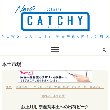
QAB NEWS Headline
キャッチー 月曜〜金曜 午後6時15分放送
本土市場
社会
県産小菊
、
出荷作業
、
小菊
、
大菊
、
出荷
、
お正月
、
菊
、
太陽の花
、
菊の花
、
本土市場
お正月用 県産菊本土への出荷ピーク