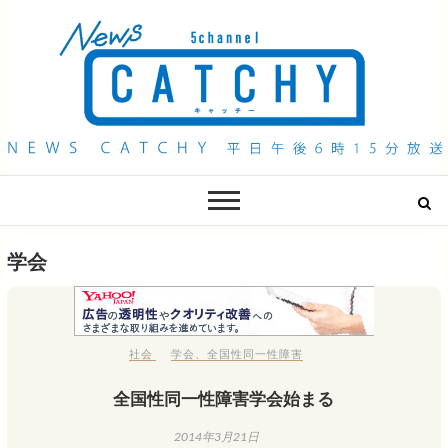
QAB NEWS Headline
キャッチー 月曜〜金曜 午後6時15分放送
学会
社会
学会
、
全国性同一性障害
全国性同一性障害学会始まる
2014年3月21日