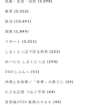
気象・災害・自然
(3,098)
教育
(3,552)
政治
(10,691)
国際
(1,849)
リポート
(3,351)
しまくとぅばで語る戦世
(222)
めーにち しまくとぅば
(290)
30のじぶんへ
(51)
沖縄と自衛隊／「有事」の果てに
(39)
たどる記憶 つなぐ平和
(44)
首里城2026 復興のキセキ
(43)