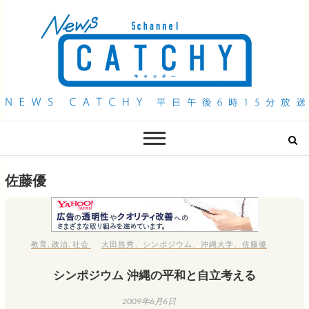
QAB NEWS Headline
キャッチー 月曜〜金曜 午後6時15分放送
佐藤優
教育
,
政治
,
社会
大田昌秀
、
シンポジウム
、
沖縄大学
、
佐藤優
シンポジウム 沖縄の平和と自立考える
2009年6月6日