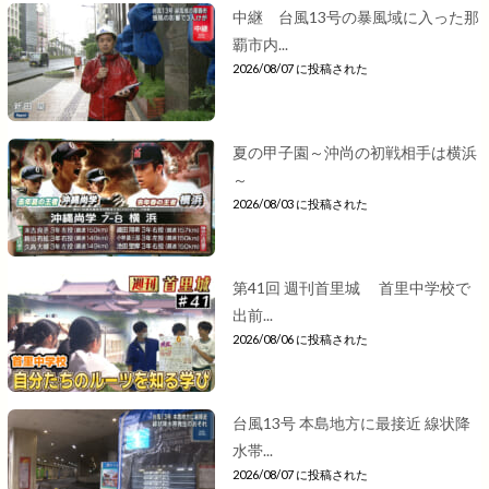
中継 台風13号の暴風域に入った那
覇市内...
2026/08/07 に投稿された
夏の甲子園～沖尚の初戦相手は横浜
～
2026/08/03 に投稿された
第41回 週刊首里城 首里中学校で
出前...
2026/08/06 に投稿された
台風13号 本島地方に最接近 線状降
水帯...
2026/08/07 に投稿された