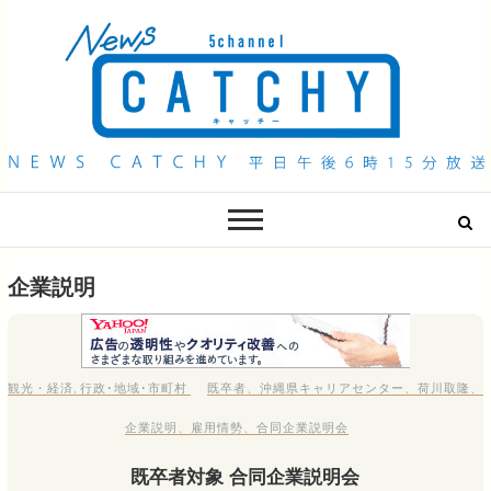
QAB NEWS Headline
キャッチー 月曜〜金曜 午後6時15分放送
企業説明
観光・経済
,
行政･地域･市町村
既卒者
、
沖縄県キャリアセンター
、
荷川取隆
、
企業説明
、
雇用情勢
、
合同企業説明会
既卒者対象 合同企業説明会