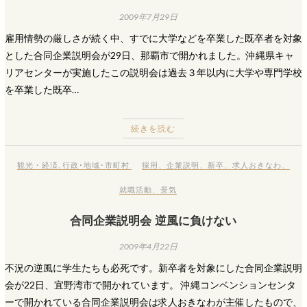
2009年7月29日
雇用情勢の厳しさが続く中、すでに大学などを卒業した既卒者を対象
とした合同企業説明会が29日、那覇市で開かれました。沖縄県キャ
リアセンターが実施したこの説明会は過去３年以内に大学や専門学校
を卒業した既卒…
続きを読む
観光・経済
,
行政･地域･市町村
採用
、
企業説明
、
新卒
、
求人おきなわ
、
就職活動
、
景気
合同企業説明会 逆風に負けない
2009年4月22日
不況の逆風に学生たちも必死です。新卒者を対象にした合同企業説明
会が22日、宜野湾市で開かれています。 沖縄コンベンションセンタ
ーで開かれている合同企業説明会は求人おきなわが主催したもので、